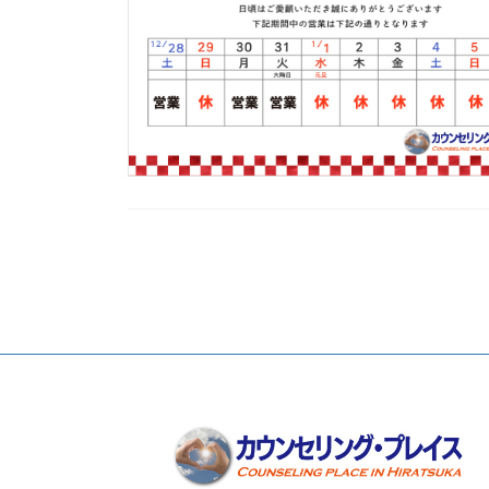
投
稿
の
ペ
ー
ジ