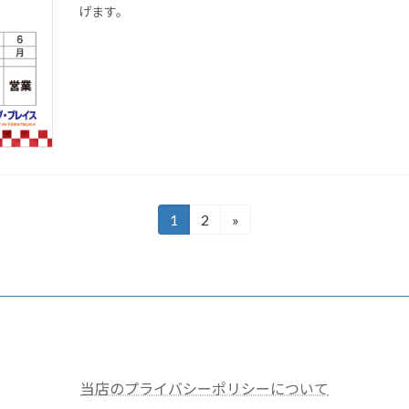
げます。
1
2
»
固
固
定
定
ペ
ペ
ー
ー
ジ
ジ
当店のプライバシーポリシーについて