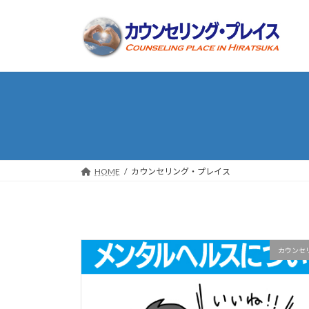
コ
ナ
ン
ビ
テ
ゲ
ン
ー
ツ
シ
へ
ョ
ス
ン
キ
に
ッ
移
プ
動
HOME
カウンセリング・プレイス
カウンセ