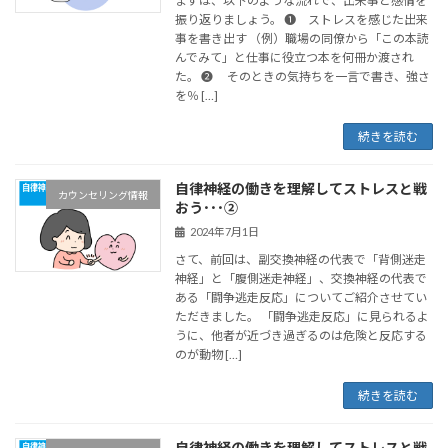
まずは、以下のような流れで、出来事と感情を
振り返りましょう。 ❶ ストレスを感じた出来
事を書き出す （例）職場の同僚から「この本読
んでみて」と仕事に役立つ本を何冊か渡され
た。 ❷ そのときの気持ちを一言で書き、強さ
を％ […]
続きを読む
自律神経の働きを理解してストレスと戦
カウンセリング情報
おう･･･②
2024年7月1日
さて、前回は、副交換神経の代表で「背側迷走
神経」と「腹側迷走神経」、交換神経の代表で
ある「闘争逃走反応」についてご紹介させてい
ただきました。 「闘争逃走反応」に見られるよ
うに、他者が近づき過ぎるのは危険と反応する
のが動物 […]
続きを読む
自律神経の働きを理解してストレスと戦