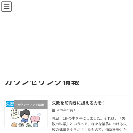
コ
ナ
ン
ビ
テ
ゲ
ン
ー
ツ
シ
へ
ョ
ス
ン
ブログ
キ
に
ッ
移
プ
動
HOME
ブログ
カウンセリング情報
カウンセリング情報
失敗を前向きに捉える力を！
カウンセリング情報
2024年10月1日
先日、1冊の本を手にしました。それは、「失
敗の科学」という本で、様々な業界における失
敗の構造を明らかにしたもので、衝撃を受けた