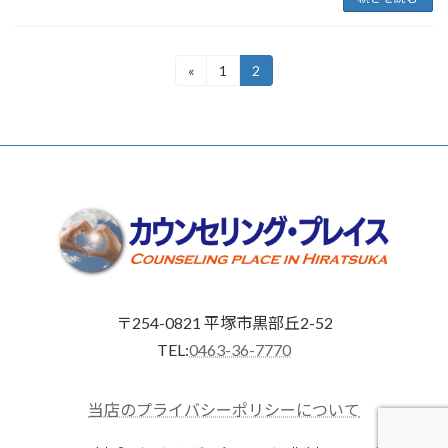
投
«
1
2
固
固
定
定
稿
ペ
ペ
ー
ー
の
ジ
ジ
ペ
ー
ジ
送
り
〒254-0821 平塚市黒部丘2-52
TEL:
0463-36-7770
当店のプライバシーポリシーについて